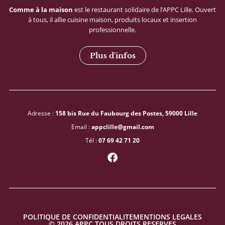
Comme
à
la
maison
est
le
restaurant
solidaire
de
l’APPC
Lille.
Ouvert
à
tous,
il
allie
cuisine
maison,
produits
locaux
et
insertion
professionnelle.
Plus d'infos
Adresse :
158 bis Rue du Faubourg des Postes, 59000 Lille
Email :
appclille@gmail.com
Tél :
07 69 42 71 20
F
a
c
e
b
o
o
POLITIQUE DE CONFIDENTIALITE
MENTIONS LEGALES
k
© 2026 APPC TOUS DROITS RESERVES