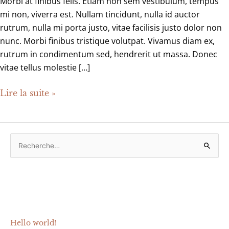
Morbi at finibus felis. Etiam non sem vestibulum, tempus
mi non, viverra est. Nullam tincidunt, nulla id auctor
rutrum, nulla mi porta justo, vitae facilisis justo dolor non
nunc. Morbi finibus tristique volutpat. Vivamus diam ex,
rutrum in condimentum sed, hendrerit ut massa. Donec
vitae tellus molestie […]
Lire la suite »
R
e
c
Articles récents
h
e
r
Hello world!