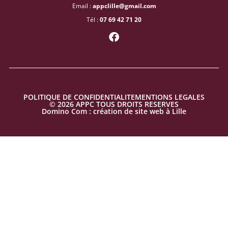
Email :
appclille@gmail.com
Tél :
07 69 42 71 20
F
a
c
e
b
o
o
POLITIQUE DE CONFIDENTIALITE
MENTIONS LEGALES
k
© 2026 APPC TOUS DROITS RESERVES
Domino Com : création de site web à Lille