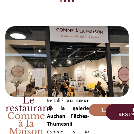
1
2
3
4
Le
Installé
au
cœur
restaurant
de
la
galerie
L'ACTION
Comme
REST
Auchan
Fâches-
à la
Thumesnil
,
Maison
Comme
à
la