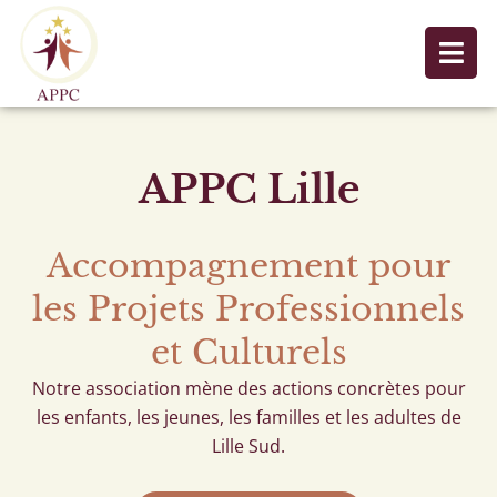
Aller
au
contenu
APPC Lille
Accompagnement pour
les Projets Professionnels
et Culturels
Notre
association
mène
des
actions
concrètes
pour
les
enfants,
les
jeunes,
les
familles
et
les
adultes de
Lille
Sud.