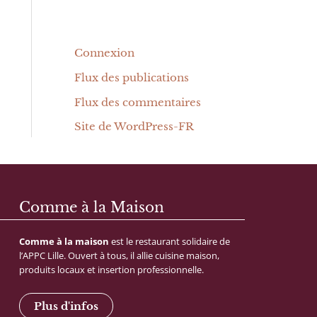
Connexion
Flux des publications
Flux des commentaires
Site de WordPress-FR
Comme à la Maison
Comme
à
la
maison
est
le
restaurant
solidaire
de
l’APPC
Lille.
Ouvert
à
tous,
il
allie
cuisine
maison,
produits
locaux
et
insertion
professionnelle.
Plus d'infos