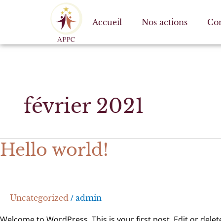
Aller
au
Accueil
Nos actions
Con
contenu
février 2021
Hello world!
Hello
world!
/
Uncategorized
admin
Welcome to WordPress. This is your first post. Edit or delete 