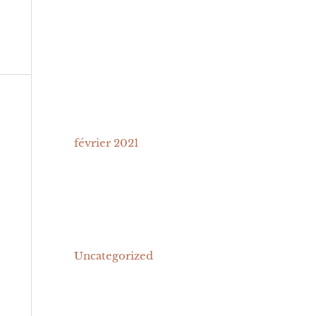
r
récents
:
Archives
février 2021
Catégories
Uncategorized
Méta