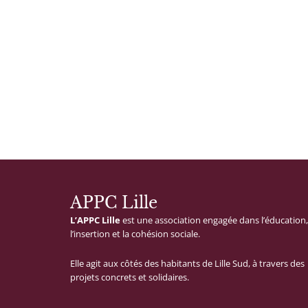
APPC Lille
L’APPC
Lille
est
une
association
engagée
dans
l’éducation,
l’insertion
et
la
cohésion
sociale.
Elle
agit
aux
côtés
des
habitants
de
Lille
Sud,
à
travers
des
projets
concrets
et
solidaires.