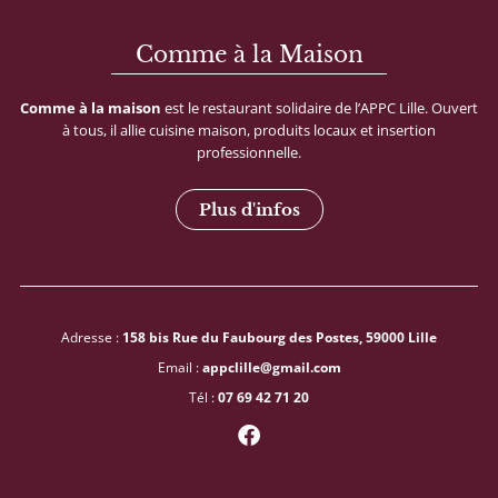
Comme à la Maison
Comme
à
la
maison
est
le
restaurant
solidaire
de
l’APPC
Lille.
Ouvert
à
tous,
il
allie
cuisine
maison,
produits
locaux
et
insertion
professionnelle.
Plus d'infos
Adresse :
158 bis Rue du Faubourg des Postes, 59000 Lille
Email :
appclille@gmail.com
Tél :
07 69 42 71 20
F
a
c
e