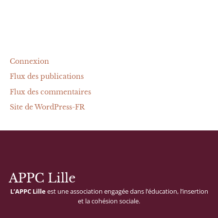
Méta
Connexion
Flux des publications
Flux des commentaires
Site de WordPress-FR
APPC Lille
L’APPC
Lille
est
une
association
engagée
dans
l’éducation,
l’insertion
et
la
cohésion
sociale.