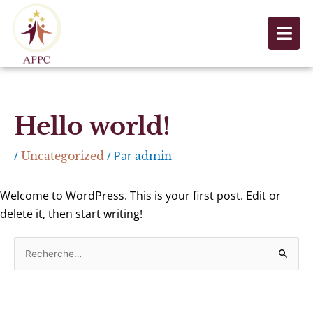
Aller
au
contenu
Hello world!
/
/ Par
Uncategorized
admin
Welcome to WordPress. This is your first post. Edit or
delete it, then start writing!
R
e
c
h